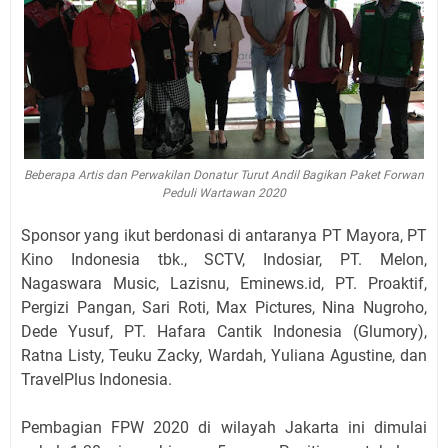
Beberapa Artis dan Perwakilan Donatur Turut Andil Bagikan Paket Forwan
Peduli Wartawan 2020
Sponsor yang ikut berdonasi di antaranya PT Mayora, PT
Kino Indonesia tbk., SCTV, Indosiar, PT. Melon,
Nagaswara Music, Lazisnu, Eminews.id, PT. Proaktif,
Pergizi Pangan, Sari Roti, Max Pictures, Nina Nugroho,
Dede Yusuf, PT. Hafara Cantik Indonesia (Glumory),
Ratna Listy, Teuku Zacky, Wardah, Yuliana Agustine, dan
TravelPlus Indonesia.
Pembagian FPW 2020 di wilayah Jakarta ini dimulai