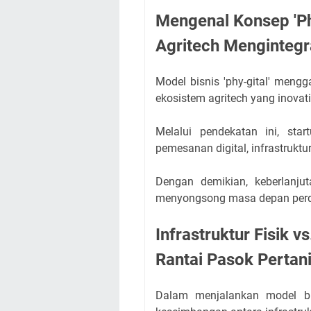
Mengenal Konsep 'Ph
Agritech Menginteg
Model bisnis 'phy-gital' meng
ekosistem agritech yang inovati
Melalui pendekatan ini, star
pemesanan digital, infrastrukt
Dengan demikian, keberlanj
menyongsong masa depan perd
Infrastruktur Fisik v
Rantai Pasok Pertan
Dalam menjalankan model bisn