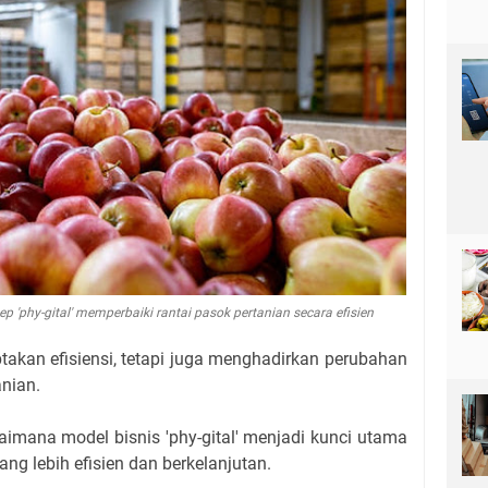
p 'phy-gital' memperbaiki rantai pasok pertanian secara efisien
takan efisiensi, tetapi juga menghadirkan perubahan
anian.
aimana model bisnis 'phy-gital' menjadi kunci utama
g lebih efisien dan berkelanjutan.