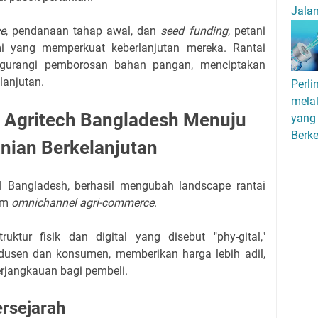
Jala
ce
, pendanaan tahap awal, dan
seed funding
, petani
i yang memperkuat keberlanjutan mereka. Rantai
ngurangi pemborosan bahan pangan, menciptakan
lanjutan.
Perli
melal
i Agritech Bangladesh Menuju
yang 
Berk
nian Berkelanjutan
sal Bangladesh, berhasil mengubah landscape rantai
orm
omnichannel agri-commerce
.
uktur fisik dan digital yang disebut "phy-gital,"
usen dan konsumen, memberikan harga lebih adil,
erjangkauan bagi pembeli.
rsejarah