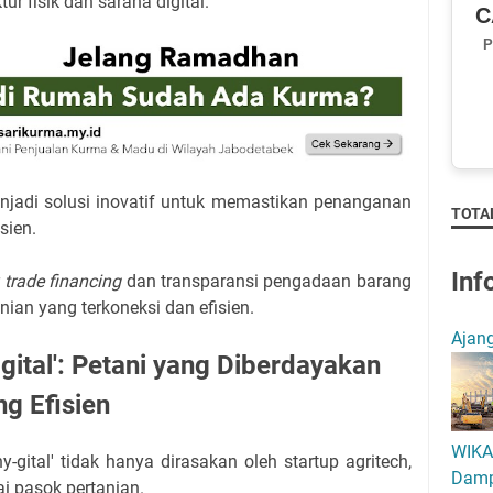
ur fisik dan sarana digital.
C
P
jadi solusi inovatif untuk memastikan penanganan
TOTA
sien.
Inf
 trade financing
dan transparansi pengadaan barang
ian yang terkoneksi dan efisien.
Ajang
gital': Petani yang Diberdayakan
g Efisien
WIKA 
-gital' tidak hanya dirasakan oleh startup agritech,
Damp
ai pasok pertanian.