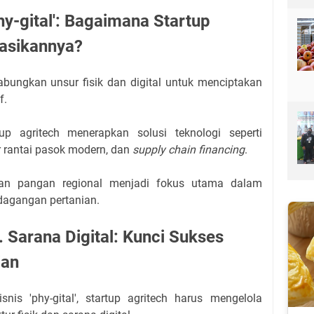
y-gital': Bagaimana Startup
rasikannya?
gabungkan unsur fisik dan digital untuk menciptakan
f.
tup agritech menerapkan solusi teknologi seperti
ur rantai pasok modern, dan
supply chain financing
.
utan pangan regional menjadi fokus utama dalam
agangan pertanian.
s. Sarana Digital: Kunci Sukses
ian
is 'phy-gital', startup agritech harus mengelola